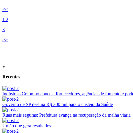
<<
1
2
3
>>
+
Recentes
Indústrias Colombo conecta fornecedores, agências de fomento e poder
Governo de SP destina R$ 300 mil para o custeio da Saúde
Ruas mais seguras: Prefeitura avança na recuperação da malha viária
União que gera resultados