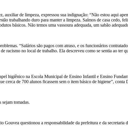
, auxiliar de limpeza, expressou sua indignação: “Não estou aqui apen
e estão trabalhando duro para manter a limpeza. Saímos de casa cedo, fe
e produtos básicos. Não temos uma vassoura adequada, um sabão adequad
oblemas. “Salários são pagos com atraso, e os funcionários contratados
de racismo no local de trabalho. Ela descreveu como se sentia ao ter 
apel higiênico na Escola Municipal de Ensino Infantil e Ensino Funda
que cerca de 700 alunos ficassem sem o item básico de higiene”, conta 
s sejam tomadas.
o Gouvea questionou a responsabilidade da prefeitura e da secretaria d