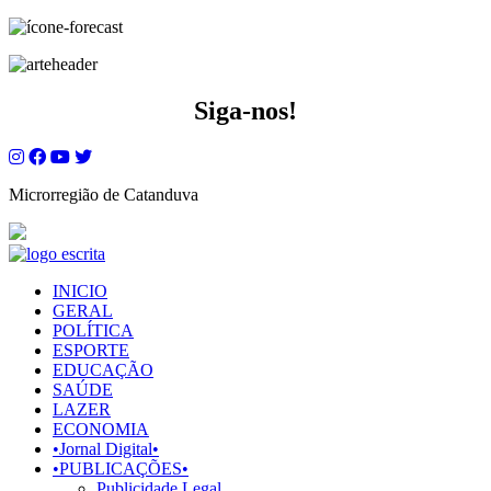
Siga-nos!
Microrregião de Catanduva
INICIO
GERAL
POLÍTICA
ESPORTE
EDUCAÇÃO
SAÚDE
LAZER
ECONOMIA
•Jornal Digital•
•PUBLICAÇÕES•
Publicidade Legal