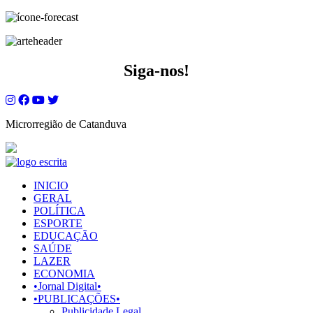
Siga-nos!
Microrregião de Catanduva
INICIO
GERAL
POLÍTICA
ESPORTE
EDUCAÇÃO
SAÚDE
LAZER
ECONOMIA
•Jornal Digital•
•PUBLICAÇÕES•
Publicidade Legal