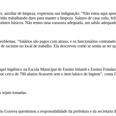
, auxiliar de limpeza, expressou sua indignação: “Não estou aqui apen
e estão trabalhando duro para manter a limpeza. Saímos de casa cedo, fe
e produtos básicos. Não temos uma vassoura adequada, um sabão adequad
oblemas. “Salários são pagos com atraso, e os funcionários contratados
de racismo no local de trabalho. Ela descreveu como se sentia ao ter 
apel higiênico na Escola Municipal de Ensino Infantil e Ensino Funda
que cerca de 700 alunos ficassem sem o item básico de higiene”, conta 
s sejam tomadas.
o Gouvea questionou a responsabilidade da prefeitura e da secretaria d