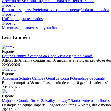
Governo de SP destina R$ 300 mil para o custeio da Saúde
Ruas mais seguras: Prefeitura avança na recuperação da malha viária
União que gera resultados
Memórias que atravessam gerações
Leia Também
Esporte
Equipe Schutze é campeã da Copa Vista Alegre de Karatê
Atletas de Ariranha conquistam 16 medalhas e reforçam projeto gratui
22/03/2026
Esporte
Academia Schutze Campeã Geral da Copa Potirendaba de Karatê
Equipe conquista 38 medalhas e título de campeã geral; 14 atletas são
29/11/2025
Esporte
Major de Counter-Strike 2: Kaiky “noway” Santos entre os melhores
Destaque da equipe Imperial, jogador de Pirangi - SP registra o melh
28/11/2025