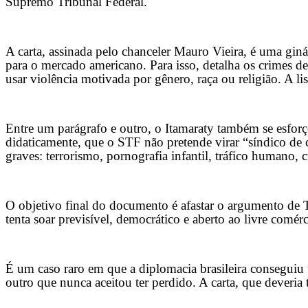
Supremo Tribunal Federal.
A carta, assinada pelo chanceler Mauro Vieira, é uma gin
para o mercado americano. Para isso, detalha os crimes defi
usar violência motivada por gênero, raça ou religião. A l
Entre um parágrafo e outro, o Itamaraty também se esfor
didaticamente, que o STF não pretende virar “síndico de 
graves: terrorismo, pornografia infantil, tráfico humano, 
O objetivo final do documento é afastar o argumento de T
tenta soar previsível, democrático e aberto ao livre comér
É um caso raro em que a diplomacia brasileira consegui
outro que nunca aceitou ter perdido. A carta, que deveria 