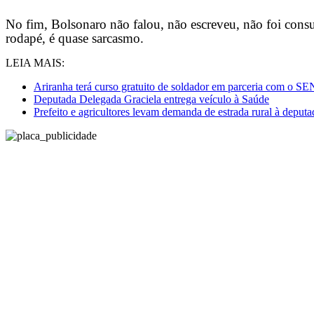
No fim, Bolsonaro não falou, não escreveu, não foi cons
rodapé, é quase sarcasmo.
LEIA MAIS:
Ariranha terá curso gratuito de soldador em parceria com o 
Deputada Delegada Graciela entrega veículo à Saúde
Prefeito e agricultores levam demanda de estrada rural à deput