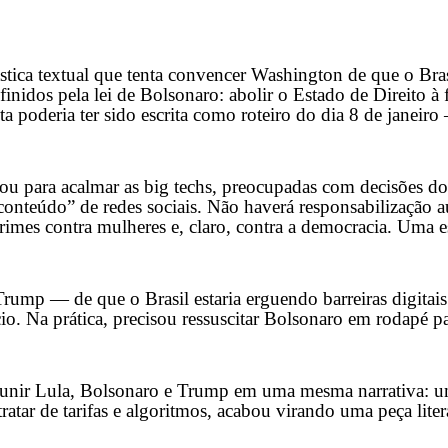
ástica textual que tenta convencer Washington de que o Br
nidos pela lei de Bolsonaro: abolir o Estado de Direito à forç
ista poderia ter sido escrita como roteiro do dia 8 de jane
çou para acalmar as big techs, preocupadas com decisões d
conteúdo” de redes sociais. Não haverá responsabilização 
crimes contra mulheres e, claro, contra a democracia. Uma e
rump — de que o Brasil estaria erguendo barreiras digitais
cio. Na prática, precisou ressuscitar Bolsonaro em rodapé pa
u unir Lula, Bolsonaro e Trump em uma mesma narrativa: 
tratar de tarifas e algoritmos, acabou virando uma peça lite