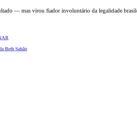
ultado — mas virou fiador involuntário da legalidade bras
SENAR
ada Beth Sahão