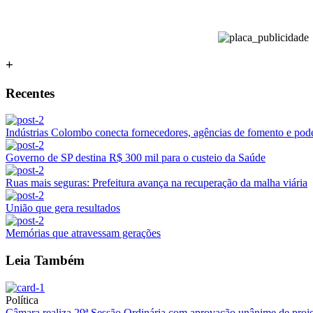
+
Recentes
Indústrias Colombo conecta fornecedores, agências de fomento e poder
Governo de SP destina R$ 300 mil para o custeio da Saúde
Ruas mais seguras: Prefeitura avança na recuperação da malha viária
União que gera resultados
Memórias que atravessam gerações
Leia Também
Política
Câmara realiza 29ª Sessão Ordinária com aprovação unânime de proje