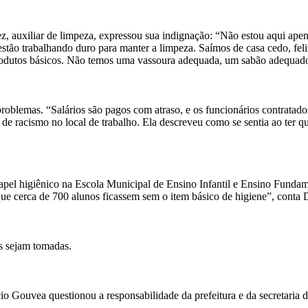
, auxiliar de limpeza, expressou sua indignação: “Não estou aqui apen
e estão trabalhando duro para manter a limpeza. Saímos de casa cedo, fe
e produtos básicos. Não temos uma vassoura adequada, um sabão adequad
oblemas. “Salários são pagos com atraso, e os funcionários contratados
de racismo no local de trabalho. Ela descreveu como se sentia ao ter 
apel higiênico na Escola Municipal de Ensino Infantil e Ensino Funda
que cerca de 700 alunos ficassem sem o item básico de higiene”, conta 
s sejam tomadas.
o Gouvea questionou a responsabilidade da prefeitura e da secretaria d