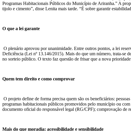
Programas Habitacionais Públicos do Município de Ariranha.” A propo
tijolo e cimento”, disse Lenita mais tarde. “É sobre garantir estabilid
O que a lei garante
O plenário aprovou por unanimidade. Entre outros pontos, a lei res
Deficiência (Lei nº 13.146/2015). Mais do que um número, trata-se de
no sorteio público. O texto faz questão de frisar que a nova prioridade
Quem tem direito e como comprovar
O projeto define de forma precisa quem são os beneficiários: pessoas
programas habitacionais públicos promovidos pelo município ou com
documento oficial do responsável legal (RG/CPF); comprovação de re
Mais do que moradia: acessibilidade e sensibilidade