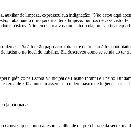
, auxiliar de limpeza, expressou sua indignação: “Não estou aqui apen
e estão trabalhando duro para manter a limpeza. Saímos de casa cedo, fe
e produtos básicos. Não temos uma vassoura adequada, um sabão adequad
oblemas. “Salários são pagos com atraso, e os funcionários contratados
de racismo no local de trabalho. Ela descreveu como se sentia ao ter 
apel higiênico na Escola Municipal de Ensino Infantil e Ensino Funda
que cerca de 700 alunos ficassem sem o item básico de higiene”, conta 
s sejam tomadas.
o Gouvea questionou a responsabilidade da prefeitura e da secretaria d