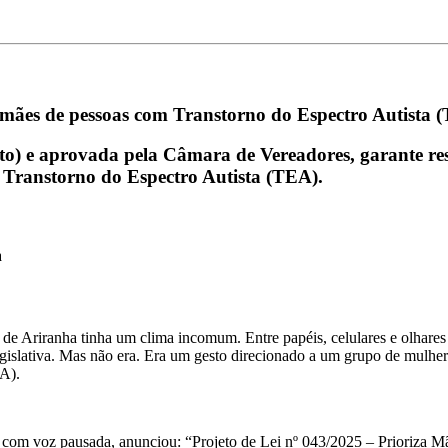
s mães de pessoas com Transtorno do Espectro Autista 
foto) e aprovada pela Câmara de Vereadores, garante r
m Transtorno do Espectro Autista (TEA).
a
l de Ariranha tinha um clima incomum. Entre papéis, celulares e olhar
gislativa. Mas não era. Era um gesto direcionado a um grupo de mulhere
EA).
ue, com voz pausada, anunciou: “Projeto de Lei nº 043/2025 – Prioriza