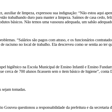
, auxiliar de limpeza, expressou sua indignação: “Não estou aqui apen
e estão trabalhando duro para manter a limpeza. Saímos de casa cedo, fe
e produtos básicos. Não temos uma vassoura adequada, um sabão adequad
oblemas. “Salários são pagos com atraso, e os funcionários contratados
de racismo no local de trabalho. Ela descreveu como se sentia ao ter 
apel higiênico na Escola Municipal de Ensino Infantil e Ensino Funda
que cerca de 700 alunos ficassem sem o item básico de higiene”, conta 
s sejam tomadas.
o Gouvea questionou a responsabilidade da prefeitura e da secretaria d