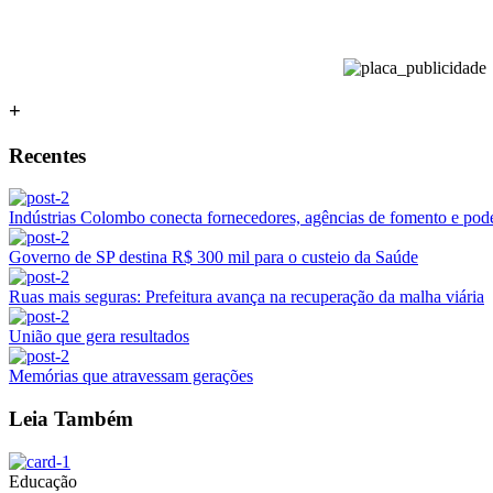
+
Recentes
Indústrias Colombo conecta fornecedores, agências de fomento e poder
Governo de SP destina R$ 300 mil para o custeio da Saúde
Ruas mais seguras: Prefeitura avança na recuperação da malha viária
União que gera resultados
Memórias que atravessam gerações
Leia Também
Educação