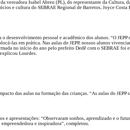
da vereadora Isabel Abreu (PL), do representante da Cultura, da
gócios e cultura do SEBRAE Regional de Barretos, Joyce Costa 
ra o desenvolvimento pessoal e acadêmico dos alunos. “O JEPP
e colocá-las em prática. Nas aulas do JEPP, nossos alunos vivenc
firmada no início do ano pelo prefeito Dedê com o SEBRAE foi 
 explicou Lourdes.
mpacto das aulas na formação das crianças. “As aulas do JEPP s
tos e apresentações: “Observaram sonhos, aprendizado e o futur
o empreendedora e inspiradora”, completou.