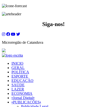
Siga-nos!
Microrregião de Catanduva
INICIO
GERAL
POLÍTICA
ESPORTE
EDUCAÇÃO
SAÚDE
LAZER
ECONOMIA
•Jornal Digital•
•PUBLICAÇÕES•
Publicidade Legal