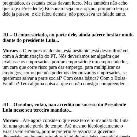
pragmático, as estatais todas davam lucro. Mas também não acho
que o (ex-Presidente) Bolsonaro seja uma opção, porque o tempo
dele já passou, e ele falou demais, não precisava ter falado tanto.
JD – O empresariado, ou parte dele, ainda parece hesitar muito
diante do presidente Lula...
Moraes –
O empresariado sim, está hesitante, está desconfortável
com a Administração do PT. Nós deveríamos ter alguém que
exaltasse os empresários, porque empresário é um empreendedor,
um cara que corre risco para dar emprego, para multiplicar os
empregos, como que nós podemos demonizar os empresários, se
queremos salvar a parte social? Com cesta básica? Com o Bolsa-
Família? Tem alguma coisa aí que eu não consigo compreender...
JD – O senhor, então, não acredita no sucesso do Presidente
Lula nesse seu terceiro mandato...
Moraes –
Até agora considero que esse terceiro mandato do Lula
foi uma grande perda de tempo. Até mesmo ideologicamente o
Brasil vem errando, porque preferiu se associar a governos
ditatoriais, totalmente estranhos à índole brasileira, quando deveria