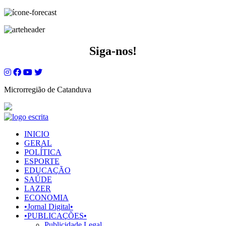
Siga-nos!
Microrregião de Catanduva
INICIO
GERAL
POLÍTICA
ESPORTE
EDUCAÇÃO
SAÚDE
LAZER
ECONOMIA
•Jornal Digital•
•PUBLICAÇÕES•
Publicidade Legal