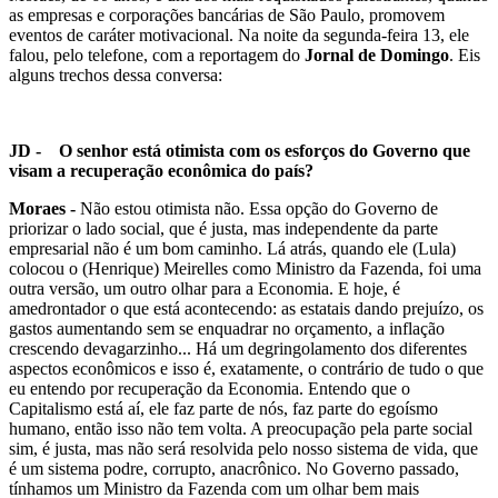
as empresas e corporações bancárias de São Paulo, promovem
eventos de caráter motivacional. Na noite da segunda-feira 13, ele
falou, pelo telefone, com a reportagem do
Jornal de Domingo
. Eis
alguns trechos dessa conversa:
JD -
O senhor está otimista com os esforços do Governo que
visam a recuperação econômica do país?
Moraes -
Não estou otimista não. Essa opção do Governo de
priorizar o lado social, que é justa, mas independente da parte
empresarial não é um bom caminho. Lá atrás, quando ele (Lula)
colocou o (Henrique) Meirelles como Ministro da Fazenda, foi uma
outra versão, um outro olhar para a Economia. E hoje, é
amedrontador o que está acontecendo: as estatais dando prejuízo, os
gastos aumentando sem se enquadrar no orçamento, a inflação
crescendo devagarzinho... Há um degringolamento dos diferentes
aspectos econômicos e isso é, exatamente, o contrário de tudo o que
eu entendo por recuperação da Economia. Entendo que o
Capitalismo está aí, ele faz parte de nós, faz parte do egoísmo
humano, então isso não tem volta. A preocupação pela parte social
sim, é justa, mas não será resolvida pelo nosso sistema de vida, que
é um sistema podre, corrupto, anacrônico. No Governo passado,
tínhamos um Ministro da Fazenda com um olhar bem mais