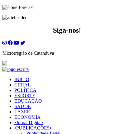
Siga-nos!
Microrregião de Catanduva
INICIO
GERAL
POLÍTICA
ESPORTE
EDUCAÇÃO
SAÚDE
LAZER
ECONOMIA
•Jornal Digital•
•PUBLICAÇÕES•
Publicidade Legal