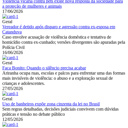
Violência vicária contra pets exige nova resposta da sociedade para
a proteção de mulheres e animais
17/06/2026
Geral
Vereador é detido após disparo e agressão contra ex-esposa em
Catanduva
Caso envolve acusação de violência doméstica e tentativa de
homicídio contra ex-cunhado; versões divergentes são apuradas pela
Polícia Civil
16/06/2026
Geral
Faça Bonito: Quando o silêncio precisa acabar
Ariranha ocupa ruas, escolas e palcos para enfrentar uma das formas
mais invisíveis de violência: o abuso e a exploração sexual de
crianças e adolescentes.
27/05/2026
Geral
Uso de banheiros expõe zona cinzenta da lei no Brasil
Sem regras detalhadas, decisões judiciais convivem com dúvidas
práticas e tensão no debate público
12/05/2026