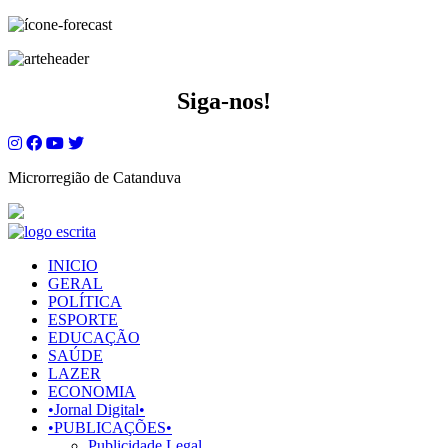
Siga-nos!
Microrregião de Catanduva
INICIO
GERAL
POLÍTICA
ESPORTE
EDUCAÇÃO
SAÚDE
LAZER
ECONOMIA
•Jornal Digital•
•PUBLICAÇÕES•
Publicidade Legal