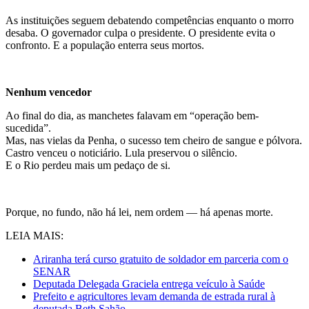
As instituições seguem debatendo competências enquanto o morro
desaba. O governador culpa o presidente. O presidente evita o
confronto. E a população enterra seus mortos.
Nenhum vencedor
Ao final do dia, as manchetes falavam em “operação bem-
sucedida”.
Mas, nas vielas da Penha, o sucesso tem cheiro de sangue e pólvora.
Castro venceu o noticiário. Lula preservou o silêncio.
E o Rio perdeu mais um pedaço de si.
Porque, no fundo, não há lei, nem ordem — há apenas morte.
LEIA MAIS:
Ariranha terá curso gratuito de soldador em parceria com o
SENAR
Deputada Delegada Graciela entrega veículo à Saúde
Prefeito e agricultores levam demanda de estrada rural à
deputada Beth Sahão