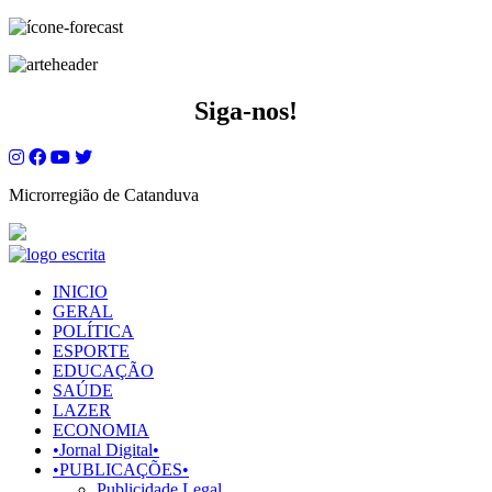
Siga-nos!
Microrregião de Catanduva
INICIO
GERAL
POLÍTICA
ESPORTE
EDUCAÇÃO
SAÚDE
LAZER
ECONOMIA
•Jornal Digital•
•PUBLICAÇÕES•
Publicidade Legal