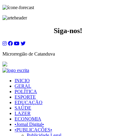
Siga-nos!
Microrregião de Catanduva
INICIO
GERAL
POLÍTICA
ESPORTE
EDUCAÇÃO
SAÚDE
LAZER
ECONOMIA
•Jornal Digital•
•PUBLICAÇÕES•
Publicidade Legal