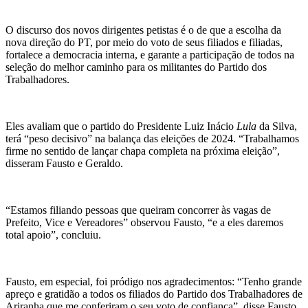
O discurso dos novos dirigentes petistas é o de que a escolha da
nova direção do PT, por meio do voto de seus filiados e filiadas,
fortalece a democracia interna, e garante a participação de todos na
seleção do melhor caminho para os militantes do Partido dos
Trabalhadores.
Eles avaliam que o partido do Presidente Luiz Inácio
Lula
da Silva,
terá “peso decisivo” na balança das eleições de 2024. “Trabalhamos
firme no sentido de lançar chapa completa na próxima eleição”,
disseram Fausto e Geraldo.
“Estamos filiando pessoas que queiram concorrer às vagas de
Prefeito, Vice e Vereadores” observou Fausto, “e a eles daremos
total apoio”, concluiu.
Fausto, em especial, foi pródigo nos agradecimentos: “Tenho grande
apreço e gratidão a todos os filiados do Partido dos Trabalhadores de
Ariranha que me conferiram o seu voto de confiança”, disse Fausto.