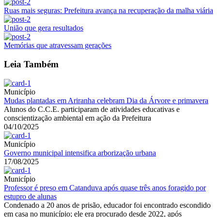
Ruas mais seguras: Prefeitura avança na recuperação da malha viária
União que gera resultados
Memórias que atravessam gerações
Leia Também
Município
Mudas plantadas em Ariranha celebram Dia da Árvore e primavera
Alunos do C.C.E. participaram de atividades educativas e
conscientização ambiental em ação da Prefeitura
04/10/2025
Município
Governo municipal intensifica arborização urbana
17/08/2025
Município
Professor é preso em Catanduva após quase três anos foragido por
estupro de alunas
Condenado a 20 anos de prisão, educador foi encontrado escondido
em casa no município; ele era procurado desde 2022, após