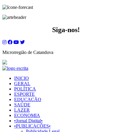
Siga-nos!
Microrregião de Catanduva
INICIO
GERAL
POLÍTICA
ESPORTE
EDUCAÇÃO
SAÚDE
LAZER
ECONOMIA
•Jornal Digital•
•PUBLICAÇÕES•
Publicidade Legal