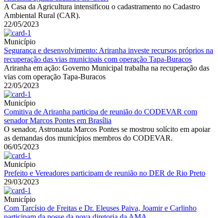
A Casa da Agricultura intensificou o cadastramento no Cadastro
Ambiental Rural (CAR).
22/05/2023
Município
Segurança e desenvolvimento: Ariranha investe recursos próprios na
recuperação das vias municipais com operação Tapa-Buracos
Ariranha em ação: Governo Municipal trabalha na recuperação das
vias com operação Tapa-Buracos
22/05/2023
Município
Comitiva de Ariranha participa de reunião do CODEVAR com
senador Marcos Pontes em Brasília
O senador, Astronauta Marcos Pontes se mostrou solícito em apoiar
as demandas dos municípios membros do CODEVAR.
06/05/2023
Município
Prefeito e Vereadores participam de reunião no DER de Rio Preto
29/03/2023
Município
Com Tarcísio de Freitas e Dr. Eleuses Paiva, Joamir e Carlinho
participam da posse da nova diretoria da AMA