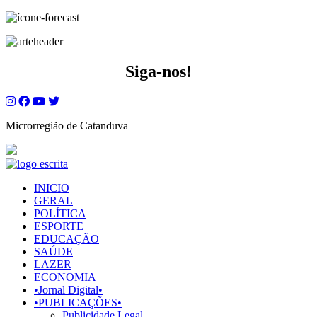
Siga-nos!
Microrregião de Catanduva
INICIO
GERAL
POLÍTICA
ESPORTE
EDUCAÇÃO
SAÚDE
LAZER
ECONOMIA
•Jornal Digital•
•PUBLICAÇÕES•
Publicidade Legal