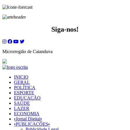
Siga-nos!
Microrregião de Catanduva
INICIO
GERAL
POLÍTICA
ESPORTE
EDUCAÇÃO
SAÚDE
LAZER
ECONOMIA
•Jornal Digital•
•PUBLICAÇÕES•
Publicidade Legal