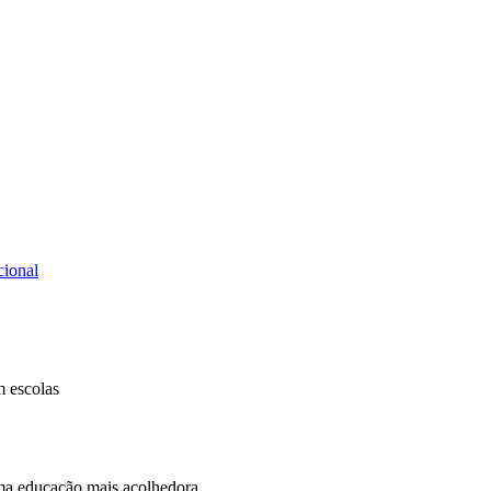
cional
m escolas
ma educação mais acolhedora