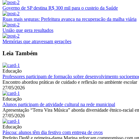
Governo de SP destina R$ 300 mil para o custeio da Saúde
Ruas mais seguras: Prefeitura avança na recuperação da malha viária
União que gera resultados
Memórias que atravessam gerações
Leia Também
Educação
Professores participam de formação sobre desenvolvimento socioemo
Encontro abordou práticas de cuidado e reflexão no ambiente escolar
27/05/2026
Educação
Alunos participam de atividade cultural na rede municipal
Apresentação “Terra Vira Música” aborda diversidade étnico-racial e
27/05/2026
Educação
Páscoa: alunos têm dia festivo com entrega de ovos
Prefeito Dedê e primeira-dama Marina reforçam compromisso com u