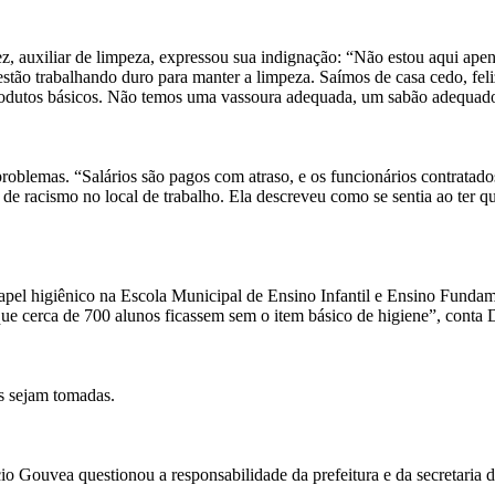
, auxiliar de limpeza, expressou sua indignação: “Não estou aqui apen
e estão trabalhando duro para manter a limpeza. Saímos de casa cedo, fe
e produtos básicos. Não temos uma vassoura adequada, um sabão adequad
oblemas. “Salários são pagos com atraso, e os funcionários contratados
de racismo no local de trabalho. Ela descreveu como se sentia ao ter 
apel higiênico na Escola Municipal de Ensino Infantil e Ensino Funda
que cerca de 700 alunos ficassem sem o item básico de higiene”, conta 
s sejam tomadas.
o Gouvea questionou a responsabilidade da prefeitura e da secretaria d